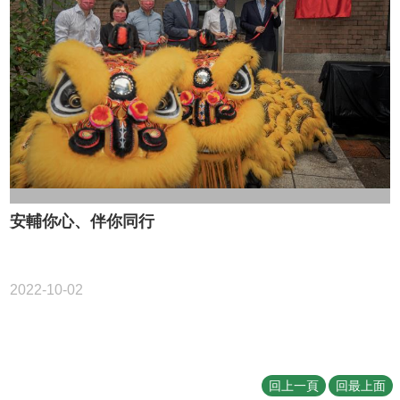
最
新
消
息
關
於
我
們
中
安輔你心、伴你同行
心
服
務
2022-10-02
活
動
月
曆
回上一頁
回最上面
資