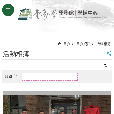
跳到主要內容區塊
進
階
搜
尋
臺
首頁
首頁資訊
活動相簿
大
首
活動相簿
頁
學
務
處
English
諮
詢
預
約
系
統