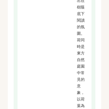
出在
樹蔭
底下
閱讀
的氛
圍。
荷同
時是
東方
自然
庭園
中常
見的
意
象，
以荷
葉為