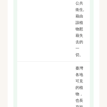
公共
衛生,
藉由
該植
物慰
藉失
去的
一
切。
臺灣
各地
可見
的植
物，
也長
存於