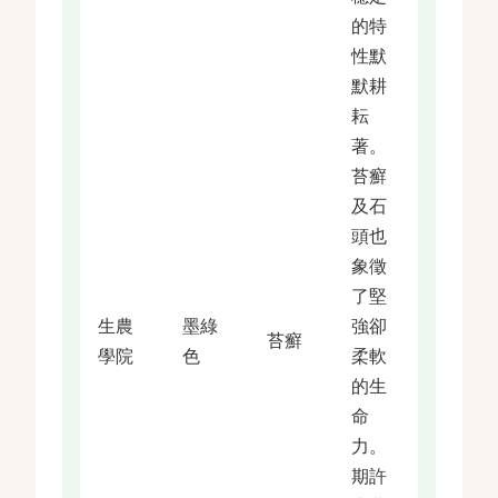
的特
性默
默耕
耘
著。
苔癬
及石
頭也
象徵
了堅
生農
墨綠
強卻
苔癬
學院
色
柔軟
的生
命
力。
期許