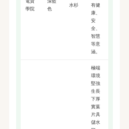
電資
深藍
水杉
有健
學院
色
康、
安
全、
智慧
等意
涵。
極端
環境
堅強
生長
下厚
實葉
片具
儲水