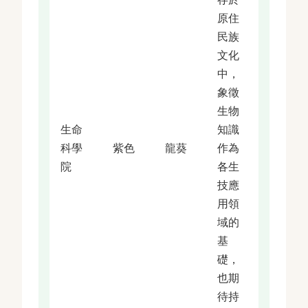
原住
民族
文化
中，
象徵
生物
生命
知識
科學
紫色
龍葵
作為
院
各生
技應
用領
域的
基
礎，
也期
待持