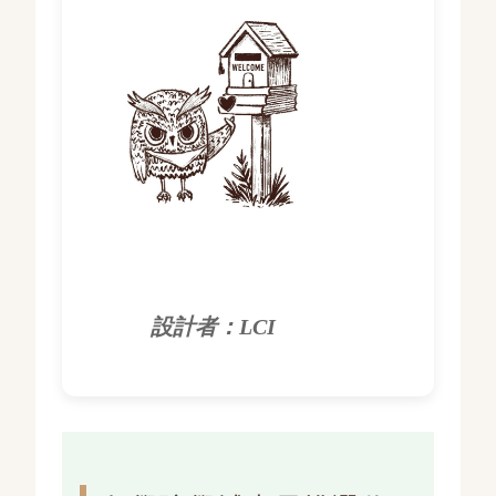
源
地
圖
設計者：LCI