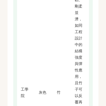
剛柔
並
濟，
如同
工程
設計
中的
結構
強度
與彈
性應
用，
且竹
工學
子可
灰色
竹
院
以反
覆再