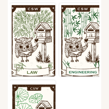
工學院：竹–象徵著靈活與堅
韌、剛柔並濟，如同工程設計
法律學院：橄欖樹–天堂之果
中的結構強度與彈性應用，且
是榮譽和珍貴的象徵，也指向
竹子可以反覆再生，代表永續
和平的終局。
發展與環保科技，反映出工院
耐力、創新和技術的特質與精
神。
社科院：荷葉&ndash初設計概
念，辜振甫紀念圖書館欲創造