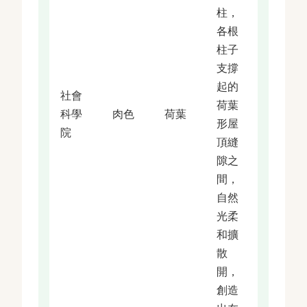
柱，
各根
柱子
支撐
起的
社會
荷葉
科學
肉色
荷葉
形屋
院
頂縫
隙之
間，
自然
光柔
和擴
散
開，
創造