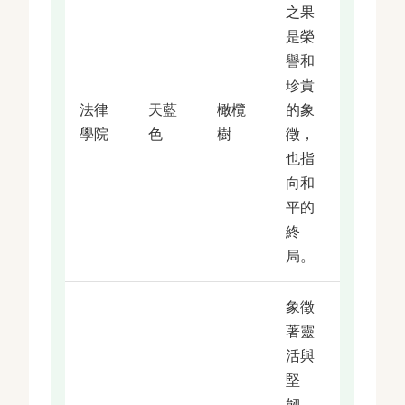
之果
是榮
譽和
珍貴
法律
天藍
橄欖
的象
學院
色
樹
徵，
也指
向和
平的
終
局。
象徵
著靈
活與
堅
韌、