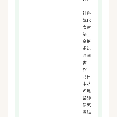
社科
院代
表建
築＿
辜振
甫紀
念圖
書
館，
乃日
本著
名建
築師
伊東
豐雄