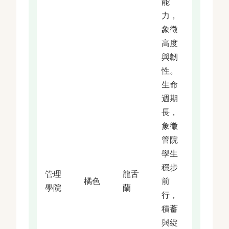
能
力，
象徵
高度
與韌
性。
生命
週期
長，
象徵
管院
學生
穩步
管理
龍舌
橘色
前
學院
蘭
行，
積蓄
與綻