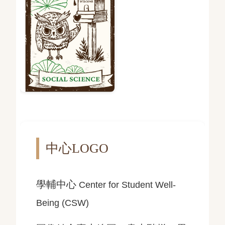
樹木般結構體，空間中林立純
白細柱，各根柱子支撐起荷葉
形屋頂縫隙之間，自然光柔和
擴散開，創造出在樹蔭底下閱
讀氛圍。荷亦是東方自然庭園
中常見意象，傳達社會科學領
域對人本經驗關注。
中心
LOGO
學輔中心
Center for Student Well-
Being (CSW)