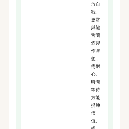
放自
我。
更常
與龍
舌蘭
酒製
作聯
想，
需耐
心、
時間
等待
方能
提煉
價
值、
醞