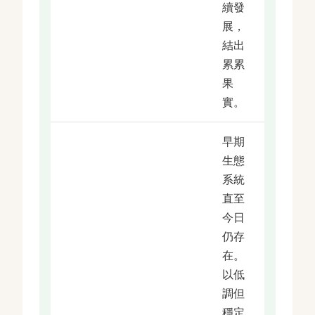
續發
展，
結出
累累
果
實。
早期
生態
系統
直至
今日
仍存
在。
以低
調但
穩定