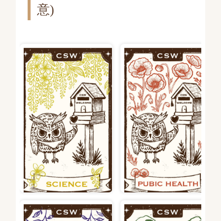
意)
公共衛生學院：虞美人-花語包
理學院：台灣欒樹-葉為綠、花
括安撫心靈、慰藉失落和英
為黃、果為紅，季節變化繽紛
勇，作為藥材也有許多功效。
交織，象徵理學院內涵的多樣
象徵COVID-19疫情後的療癒
性。
與公共衛生,藉由該植物慰藉失
去的一切。