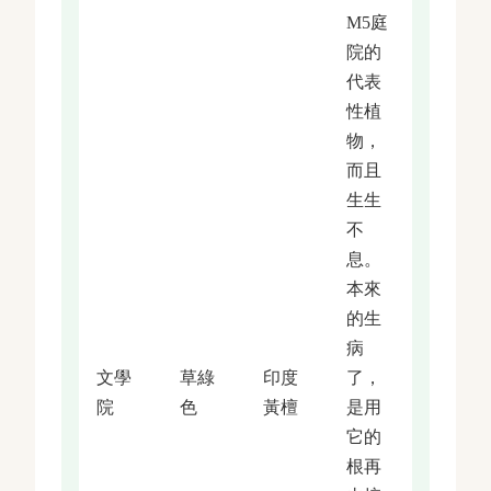
M5庭
院的
代表
性植
物，
而且
生生
不
息。
本來
的生
病
文學
草綠
印度
了，
院
色
黃檀
是用
它的
根再