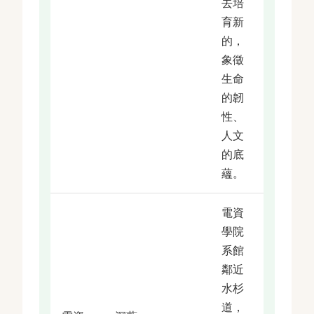
去培
育新
的，
象徵
生命
的韌
性、
人文
的底
蘊。
電資
學院
系館
鄰近
水杉
道，