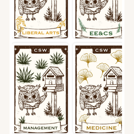
去培育新的，象徵生命的韌
等意涵。
性、人文的底蘊。
管院-龍舌蘭：極端環境堅強生
長下厚實葉片具儲水能力，象
徵高度與韌性。生命週期長，
醫學院：銀杏-果實保健延壽，
象徵管院學生穩步前行，積蓄
葉片於秋季黃金燦爛，杏林春
與綻放自我。更常與龍舌蘭酒
暖。
製作聯想，需耐心、時間等待
方能提煉價值、醞釀。