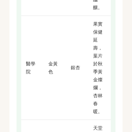
釀。
果實
保健
延
壽，
葉片
醫學
金黃
於秋
銀杏
院
色
季黃
金燦
爛，
杏林
春
暖。
天堂