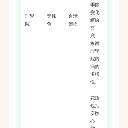
季節
變化
理學
黃棕
台灣
繽紛
院
色
欒樹
交
織，
象徵
理學
院內
涵的
多樣
性。
花語
包括
安撫
心