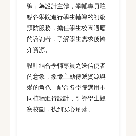
鴞」為設計主體，學輔專員駐
最
點各學院進行學生輔導的初級
新
消
預防服務，擔任學生校園適應
息
的諮詢者，了解學生需求後轉
關
於
介資源。
我
們
設計結合學輔專員之送信使者
中
的意象，象徵主動傳遞資源與
心
服
愛的角色。配合各學院選用不
務
同植物進行設計，引導學生觀
活
察校園，找到安心角落。
動
月
曆
資