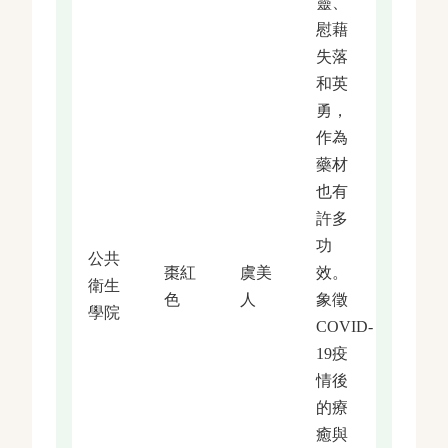
靈、
慰藉
失落
和英
勇，
作為
藥材
也有
許多
功
公共
棗紅
虞美
效。
衛生
色
人
象徵
學院
COVID-
19疫
情後
的療
癒與