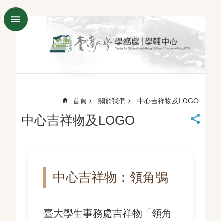
跳到主要內容區塊
進
階
搜
尋
臺
大
首
首頁
關於我們
中心吉祥物及LOGO
頁
中心吉祥物及LOGO
學
務
處
English
諮
中心吉祥物：領角鴞
詢
預
約
系
臺大學生事務處吉祥物「領角
統