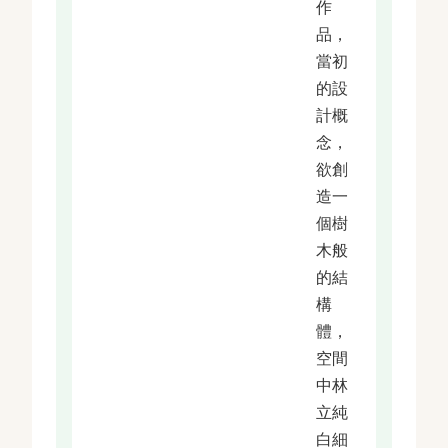
作
品，
當初
的設
計概
念，
欲創
造一
個樹
木般
的結
構
體，
空間
中林
立純
白細