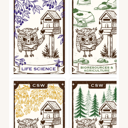
生農學院：苔癬–早期生態系
生命科學院：龍葵-臺灣各地可
統直至今日仍存在。以低調但
見的植物，也長存於原住民族
穩定的特性默默耕耘著。苔癬
文化中，象徵生物知識作為各
及石頭也象徵了堅強卻柔軟的
生技應用領域的基礎，也期待
生命力。期許生農學院學生都
持續發展，結出累累果實。
能在校園生活中可以成為擁有
彈性、能屈能伸的存在。
文學院：印度黃檀–M5庭院的
代表性植物，而且生生不息。
電資學院：水杉-電資系館鄰近
本來的生病了，是用它的根再
水杉道，有健康、安全、智慧